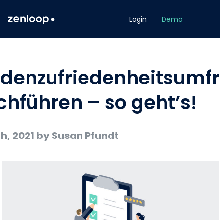
Login
Demo
denzufriedenheitsumf
chführen – so geht’s!
h, 2021
by Susan Pfundt