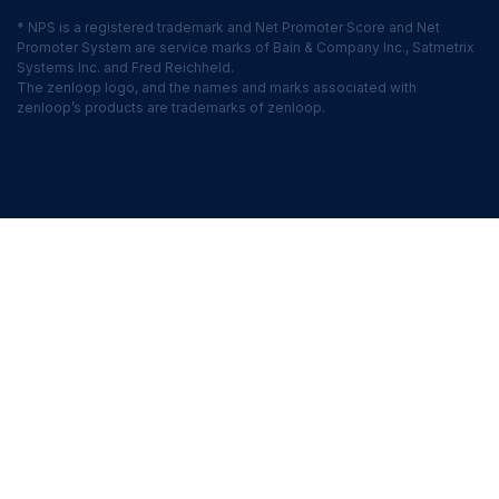
* NPS is a registered trademark and Net Promoter Score and Net
Promoter System are service marks of Bain & Company Inc., Satmetrix
Systems Inc. and Fred Reichheld.
The zenloop logo, and the names and marks associated with
zenloop’s products are trademarks of zenloop.