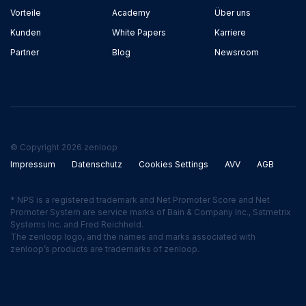
Vorteile
Academy
Über uns
Kunden
White Papers
Karriere
Partner
Blog
Newsroom
© Copyright 2026 zenloop
Impressum
Datenschutz
Cookies Settings
AVV
AGB
* NPS is a registered trademark and Net Promoter Score and Net
Promoter System are service marks of Bain & Company Inc., Satmetrix
Systems Inc. and Fred Reichheld.
The zenloop logo, and the names and marks associated with
zenloop’s products are trademarks of zenloop.