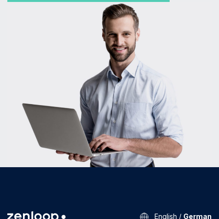
English
/
German