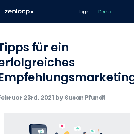
Login
Demo
Tipps für ein
erfolgreiches
Empfehlungsmarketin
Februar 23rd, 2021
by Susan Pfundt