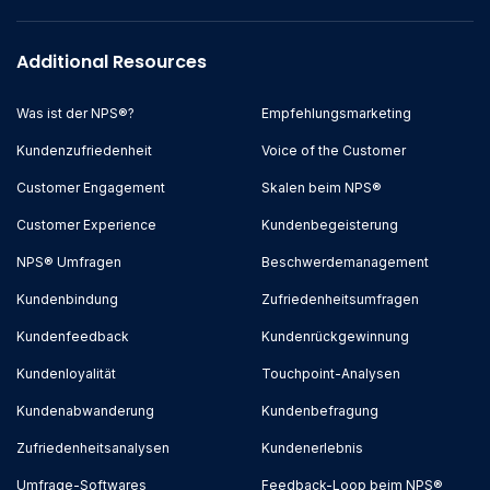
Additional Resources
Was ist der NPS®?
Empfehlungsmarketing
Kundenzufriedenheit
Voice of the Customer
Customer Engagement
Skalen beim NPS®
Customer Experience
Kundenbegeisterung
NPS® Umfragen
Beschwerdemanagement
Kundenbindung
Zufriedenheitsumfragen
Kundenfeedback
Kundenrückgewinnung
Kundenloyalität
Touchpoint-Analysen
Kundenabwanderung
Kundenbefragung
Zufriedenheitsanalysen
Kundenerlebnis
Umfrage-Softwares
Feedback-Loop beim NPS®