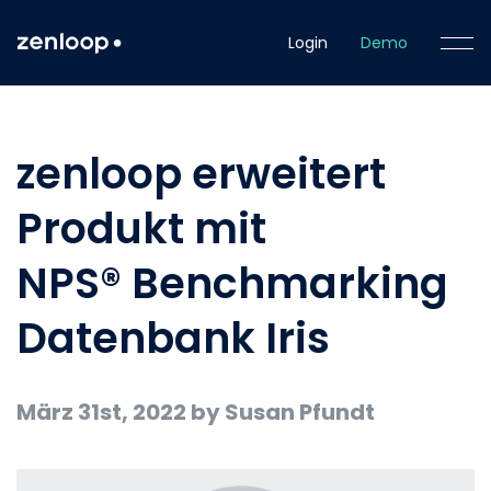
Login
Demo
zenloop erweitert
Produkt mit
NPS® Benchmarking
Datenbank Iris
März 31st, 2022
by Susan Pfundt