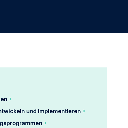
Innovation vorantreiben
Involviere die richtigen Akteure und entwickle
umgehend Programme, um Prozesse, Produkte und
Dienstleistungen zu verbessern.
Kunden in Fans umwandeln
Beeindrucke deine Kunden, indem du sie wissen lässt,
dass ihr wertvolles Feedback zu tatsächlichen Aktionen
führte.
nen
twickeln und implementieren
ungsprogrammen