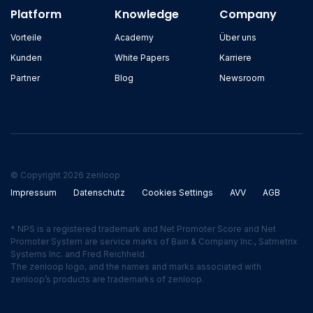
Platform
Knowledge
Company
Vorteile
Academy
Über uns
Kunden
White Papers
Karriere
Partner
Blog
Newsroom
© Copyright 2026 zenloop
Impressum
Datenschutz
Cookies Settings
AVV
AGB
* NPS is a registered trademark and Net Promoter Score and Net
Promoter System are service marks of Bain & Company Inc., Satmetrix
Systems Inc. and Fred Reichheld.
The zenloop logo, and the names and marks associated with
zenloop’s products are trademarks of zenloop.