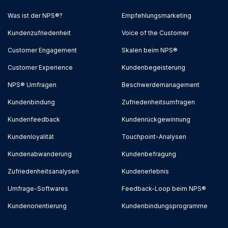
Was ist der NPS®?
Empfehlungsmarketing
Kundenzufriedenheit
Voice of the Customer
Customer Engagement
Skalen beim NPS®
Customer Experience
Kundenbegeisterung
NPS® Umfragen
Beschwerdemanagement
Kundenbindung
Zufriedenheitsumfragen
Kundenfeedback
Kundenrückgewinnung
Kundenloyalität
Touchpoint-Analysen
Kundenabwanderung
Kundenbefragung
Zufriedenheitsanalysen
Kundenerlebnis
Umfrage-Softwares
Feedback-Loop beim NPS®
Kundenorientierung
Kundenbindungsprogramme