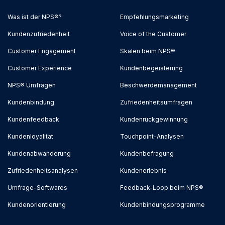
Was ist der NPS®?
Empfehlungsmarketing
Kundenzufriedenheit
Voice of the Customer
Customer Engagement
Skalen beim NPS®
Customer Experience
Kundenbegeisterung
NPS® Umfragen
Beschwerdemanagement
Kundenbindung
Zufriedenheitsumfragen
Kundenfeedback
Kundenrückgewinnung
Kundenloyalität
Touchpoint-Analysen
Kundenabwanderung
Kundenbefragung
Zufriedenheitsanalysen
Kundenerlebnis
Umfrage-Softwares
Feedback-Loop beim NPS®
Kundenorientierung
Kundenbindungsprogramme