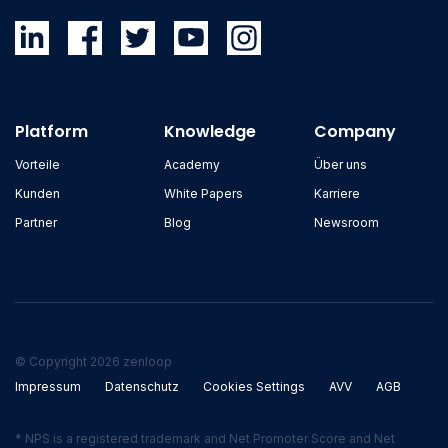
Platform
Knowledge
Company
Vorteile
Academy
Über uns
Kunden
White Papers
Karriere
Partner
Blog
Newsroom
© Copyright 2026 zenloop
Impressum
Datenschutz
Cookies Settings
AVV
AGB
* NPS is a registered trademark and Net Promoter Score and Net