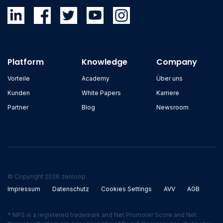
Platform
Knowledge
Company
Vorteile
Academy
Über uns
Kunden
White Papers
Karriere
Partner
Blog
Newsroom
© Copyright 2026 zenloop
Impressum
Datenschutz
Cookies Settings
AVV
AGB
* NPS is a registered trademark and Net Promoter Score and Net