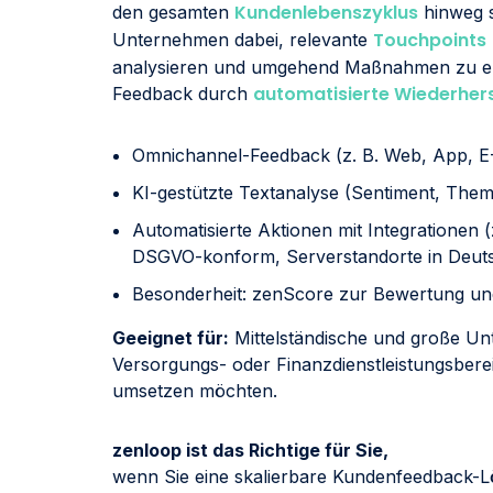
Kundenlebenszyklus
den gesamten
hinweg sp
Touchpoints
Unternehmen dabei, relevante
analysieren und umgehend Maßnahmen zu ergr
automatisierte
Wiederhers
Feedback durch
Omnichannel-Feedback (z. B. Web, App, E
KI-gestützte Textanalyse (Sentiment, The
Automatisierte Aktionen mit Integrationen (
DSGVO-konform, Serverstandorte in Deut
Besonderheit: zenScore zur Bewertung u
Geeignet für:
Mittelständische und große U
Versorgungs- oder Finanzdienstleistungsber
umsetzen möchten.
zenloop ist das Richtige für Sie,
wenn Sie eine skalierbare Kundenfeedback-L