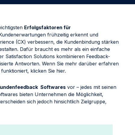
Innovation vorantreiben
Involviere die richtigen Akteure und entwickle
umgehend Programme, um Prozesse, Produkte und
wichtigsten
Erfolgsfaktoren für
Dienstleistungen zu verbessern.
Kundenerwartungen frühzeitig erkennt und
Kunden in Fans umwandeln
rience (CX) verbessern, die Kundenbindung stärken
Beeindrucke deine Kunden, indem du sie wissen lässt,
gestalten. Dafür braucht es mehr als ein einfache
dass ihr wertvolles Feedback zu tatsächlichen Aktionen
 Satisfaction Solutions kombinieren Feedback-
führte.
isierte Antworten. Wenn Sie mehr darüber erfahren
nktioniert, klicken Sie hier.
Kundenfeedback Softwares
vor – jedes mit seinen
ftwares bieten Unternehmen die Möglichkeit,
rscheiden sich jedoch hinsichtlich Zielgruppe,