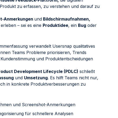
visuelle Feedback-Plattform,
die digitalen
 Produkt zu erfassen, zu verstehen und darauf zu
ot-Anmerkungen
und
Bildschirmaufnahmen,
erleben – sei es eine
Produktidee
, ein
Bug
oder
ammenfassung verwandelt Usersnap qualitatives
können Teams Probleme priorisieren, Trends
Kundenstimmung und Produktentscheidungen
roduct Development Lifecycle (PDLC)
schließt
assung
und
Umsetzung
. Es hilft Teams nicht nur,
ch in konkrete Produktverbesserungen zu
fnahmen und Screenshot-Anmerkungen
orisierung für schnellere Analysen