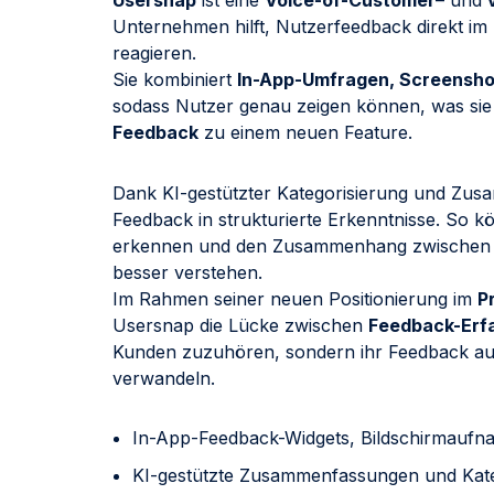
Usersnap
ist eine
Voice-of-Customer
– und
Unternehmen hilft, Nutzerfeedback direkt im
reagieren.
Sie kombiniert
In-App-Umfragen, Screensh
sodass Nutzer genau zeigen können, was sie 
Feedback
zu einem neuen Feature.
Dank KI-gestützter Kategorisierung und Zus
Feedback in strukturierte Erkenntnisse. So 
erkennen und den Zusammenhang zwischen 
besser verstehen.
Im Rahmen seiner neuen Positionierung im
P
Usersnap die Lücke zwischen
Feedback-Erf
Kunden zuzuhören, sondern ihr Feedback au
verwandeln.
In-App-Feedback-Widgets, Bildschirmau
KI-gestützte Zusammenfassungen und Kateg