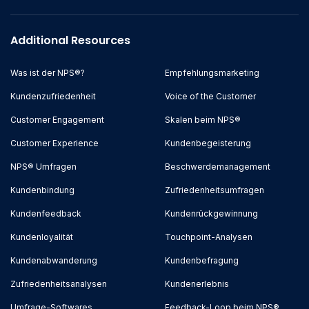
Additional Resources
Was ist der NPS®?
Empfehlungsmarketing
Kundenzufriedenheit
Voice of the Customer
Customer Engagement
Skalen beim NPS®
Customer Experience
Kundenbegeisterung
NPS® Umfragen
Beschwerdemanagement
Kundenbindung
Zufriedenheitsumfragen
Kundenfeedback
Kundenrückgewinnung
Kundenloyalität
Touchpoint-Analysen
Kundenabwanderung
Kundenbefragung
Zufriedenheitsanalysen
Kundenerlebnis
Umfrage-Softwares
Feedback-Loop beim NPS®