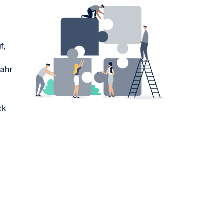
f,
wahr
ck