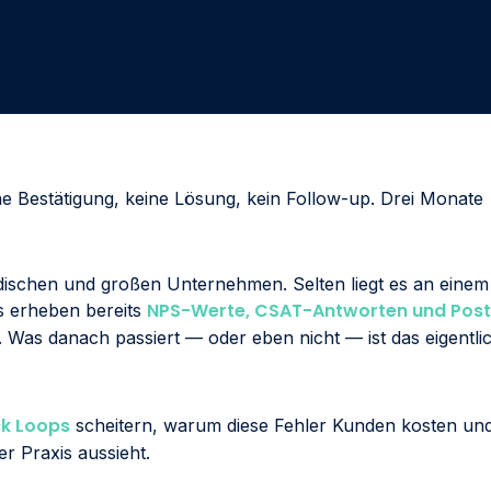
Innovation vorantreiben
Involviere die richtigen Akteure und entwickle
umgehend Programme, um Prozesse, Produkte und
Dienstleistungen zu verbessern.
Kunden in Fans umwandeln
Beeindrucke deine Kunden, indem du sie wissen lässt,
dass ihr wertvolles Feedback zu tatsächlichen Aktionen
ine Bestätigung, keine Lösung, kein Follow-up. Drei Monate
führte.
ändischen und großen Unternehmen. Selten liegt es an einem
NPS-Werte, CSAT-Antworten und Post
 erheben bereits
Was danach passiert — oder eben nicht — ist das eigentli
k Loops
scheitern, warum diese Fehler Kunden kosten un
r Praxis aussieht.