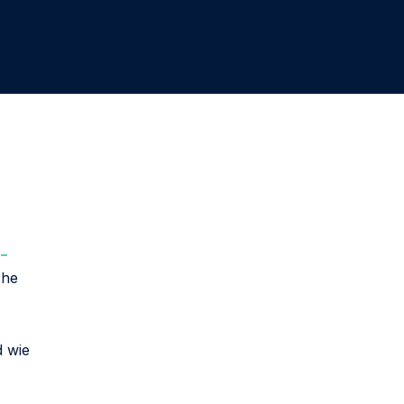
-
che
d wie