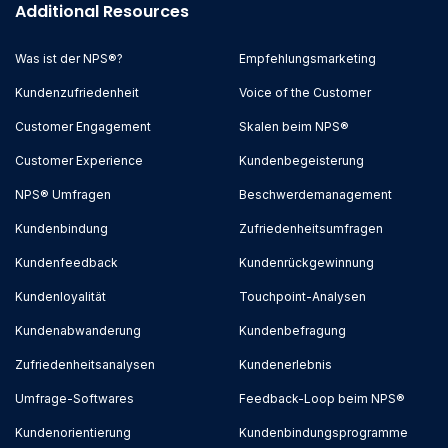
Additional Resources
Was ist der NPS®?
Empfehlungsmarketing
Kundenzufriedenheit
Voice of the Customer
Customer Engagement
Skalen beim NPS®
Customer Experience
Kundenbegeisterung
NPS® Umfragen
Beschwerdemanagement
Kundenbindung
Zufriedenheitsumfragen
Kundenfeedback
Kundenrückgewinnung
Kundenloyalität
Touchpoint-Analysen
Kundenabwanderung
Kundenbefragung
Zufriedenheitsanalysen
Kundenerlebnis
Umfrage-Softwares
Feedback-Loop beim NPS®
Kundenorientierung
Kundenbindungsprogramme