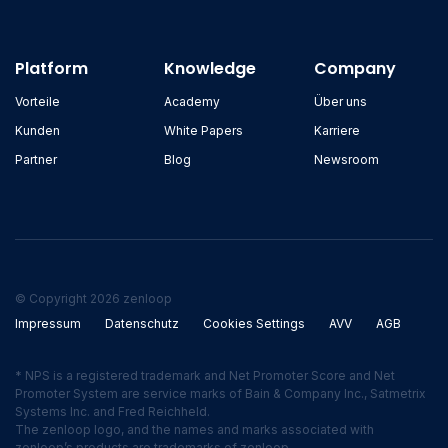
Platform
Knowledge
Company
Vorteile
Academy
Über uns
Kunden
White Papers
Karriere
Partner
Blog
Newsroom
© Copyright 2026 zenloop
Impressum
Datenschutz
Cookies Settings
AVV
AGB
* NPS is a registered trademark and Net Promoter Score and Net
Promoter System are service marks of Bain & Company Inc., Satmetrix
Systems Inc. and Fred Reichheld.
The zenloop logo, and the names and marks associated with
zenloop’s products are trademarks of zenloop.