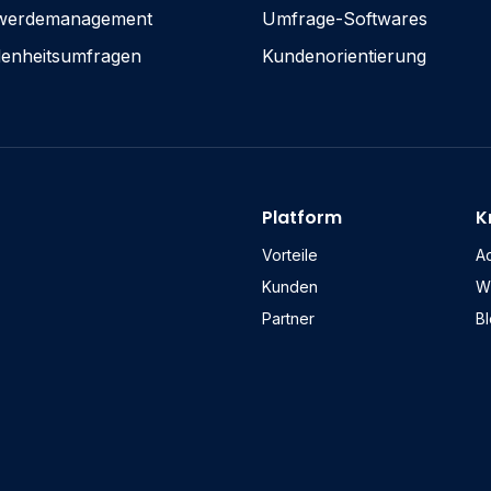
werdemanagement
Umfrage-Softwares
denheitsumfragen
Kundenorientierung
Platform
K
Vorteile
A
Kunden
W
Partner
B