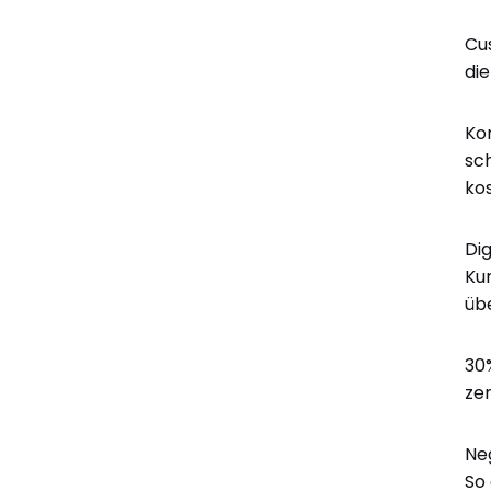
Innovation vorantreiben
Cu
Involviere die richtigen Akteure und entwickle
di
umgehend Programme, um Prozesse, Produkte und
Dienstleistungen zu verbessern.
Ko
Kunden in Fans umwandeln
sc
Beeindrucke deine Kunden, indem du sie wissen lässt,
ko
dass ihr wertvolles Feedback zu tatsächlichen Aktionen
führte.
Di
Ku
üb
30
zen
Ne
So