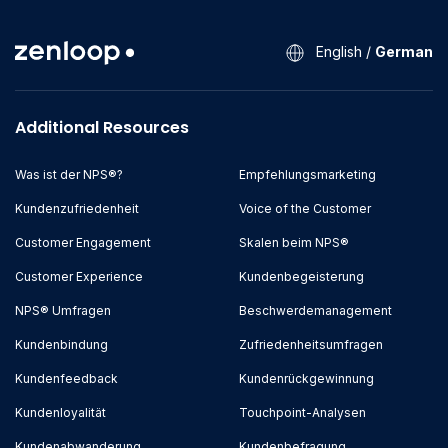
English
/
German
Additional Resources
Was ist der NPS®?
Empfehlungsmarketing
Kundenzufriedenheit
Voice of the Customer
Customer Engagement
Skalen beim NPS®
Customer Experience
Kundenbegeisterung
NPS® Umfragen
Beschwerdemanagement
Kundenbindung
Zufriedenheitsumfragen
Kundenfeedback
Kundenrückgewinnung
Kundenloyalität
Touchpoint-Analysen
Kundenabwanderung
Kundenbefragung