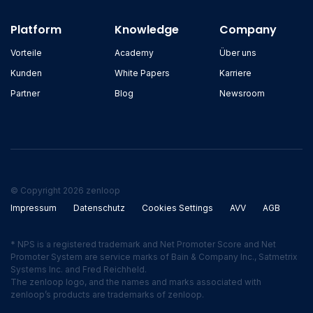
Platform
Knowledge
Company
Vorteile
Academy
Über uns
Kunden
White Papers
Karriere
Partner
Blog
Newsroom
© Copyright 2026 zenloop
Impressum
Datenschutz
Cookies Settings
AVV
AGB
* NPS is a registered trademark and Net Promoter Score and Net
Promoter System are service marks of Bain & Company Inc., Satmetrix
Systems Inc. and Fred Reichheld.
The zenloop logo, and the names and marks associated with
zenloop’s products are trademarks of zenloop.