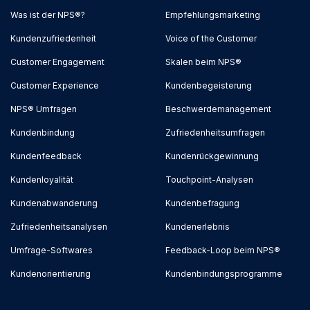
Was ist der NPS®?
Empfehlungsmarketing
Kundenzufriedenheit
Voice of the Customer
Customer Engagement
Skalen beim NPS®
Customer Experience
Kundenbegeisterung
NPS® Umfragen
Beschwerdemanagement
Kundenbindung
Zufriedenheitsumfragen
Kundenfeedback
Kundenrückgewinnung
Kundenloyalität
Touchpoint-Analysen
Kundenabwanderung
Kundenbefragung
Zufriedenheitsanalysen
Kundenerlebnis
Umfrage-Softwares
Feedback-Loop beim NPS®
Kundenorientierung
Kundenbindungsprogramme