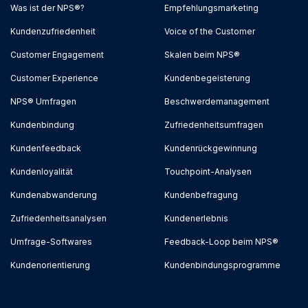
Was ist der NPS®?
Empfehlungsmarketing
Kundenzufriedenheit
Voice of the Customer
Customer Engagement
Skalen beim NPS®
Customer Experience
Kundenbegeisterung
NPS® Umfragen
Beschwerdemanagement
Kundenbindung
Zufriedenheitsumfragen
Kundenfeedback
Kundenrückgewinnung
Kundenloyalität
Touchpoint-Analysen
Kundenabwanderung
Kundenbefragung
Zufriedenheitsanalysen
Kundenerlebnis
Umfrage-Softwares
Feedback-Loop beim NPS®
Kundenorientierung
Kundenbindungsprogramme