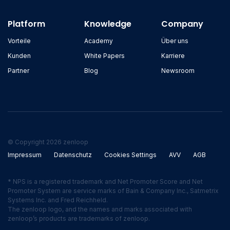
Platform
Knowledge
Company
Vorteile
Academy
Über uns
Kunden
White Papers
Karriere
Partner
Blog
Newsroom
© Copyright 2026 zenloop
Impressum
Datenschutz
Cookies Settings
AVV
AGB
* NPS is a registered trademark and Net Promoter Score and Net
Promoter System are service marks of Bain & Company Inc., Satmetrix
Systems Inc. and Fred Reichheld.
The zenloop logo, and the names and marks associated with
zenloop’s products are trademarks of zenloop.