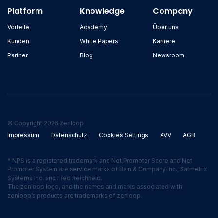
Platform
Knowledge
Company
Vorteile
Academy
Über uns
Kunden
White Papers
Karriere
Partner
Blog
Newsroom
© Copyright 2026 zenloop
Impressum
Datenschutz
Cookies Settings
AVV
AGB
* NPS is a registered trademark and Net Promoter Score and Net
Promoter System are service marks of Bain & Company Inc., Satmetrix
Systems Inc. and Fred Reichheld.
The zenloop logo, and the names and marks associated with
zenloop’s products are trademarks of zenloop.