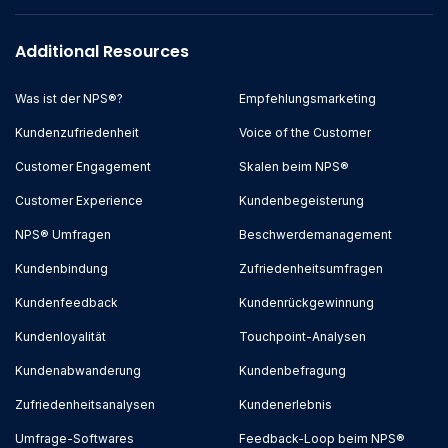
Additional Resources
Was ist der NPS®?
Empfehlungsmarketing
Kundenzufriedenheit
Voice of the Customer
Customer Engagement
Skalen beim NPS®
Customer Experience
Kundenbegeisterung
NPS® Umfragen
Beschwerdemanagement
Kundenbindung
Zufriedenheitsumfragen
Kundenfeedback
Kundenrückgewinnung
Kundenloyalität
Touchpoint-Analysen
Kundenabwanderung
Kundenbefragung
Zufriedenheitsanalysen
Kundenerlebnis
Umfrage-Softwares
Feedback-Loop beim NPS®