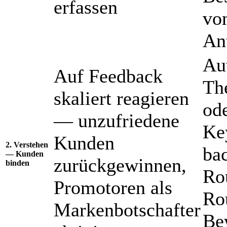
erfassen
vo
An
Au
Auf Feedback
Th
skaliert reagieren
od
— unzufriedene
Ke
Kunden
2. Verstehen
ba
— Kunden
zurückgewinnen,
binden
Ro
Promotoren als
Ro
Markenbotschafter
Be