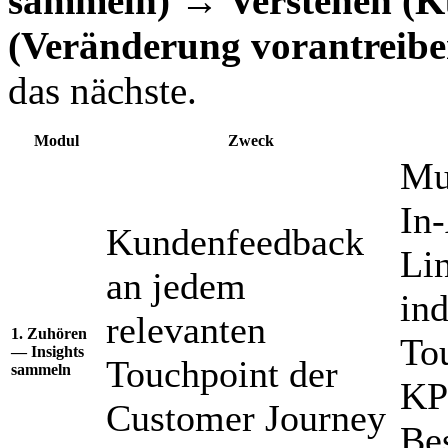
sammeln) → Verstehen (
(Veränderung vorantreibe
das nächste.
Modul
Zweck
Mu
In
Kundenfeedback
Li
an jedem
in
relevanten
1. Zuhören
To
— Insights
Touchpoint der
sammeln
KP
Customer Journey
Be