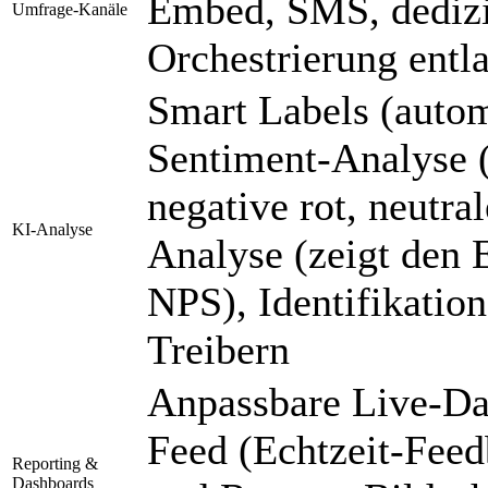
Embed, SMS, dedizi
Umfrage-Kanäle
Orchestrierung entl
Smart Labels (auto
Sentiment-Analyse 
negative rot, neutral
KI-Analyse
Analyse (zeigt den 
NPS), Identifikatio
Treibern
Anpassbare Live-Da
Feed (Echtzeit-Fee
Reporting &
Dashboards