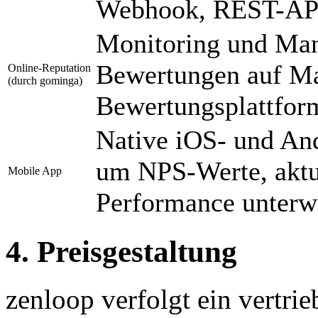
Webhook, REST-AP
Monitoring und Man
Bewertungen auf Ma
Online-Reputation
(durch gominga)
Bewertungsplattfor
Native iOS- und An
um NPS-Werte, aktu
Mobile App
Performance unterw
4. Preisgestaltung
zenloop verfolgt ein vertrie