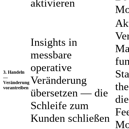
aktivieren
Mo
Ak
Ve
Insights in
Ma
messbare
fu
operative
St
3. Handeln
Veränderung
—
Veränderung
th
vorantreiben
übersetzen — die
die
Schleife zum
Fe
Kunden schließen
Mo