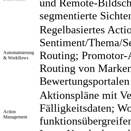
und Remote-Bildsch
segmentierte Sichte
Regelbasiertes Acti
Sentiment/Thema/S
Routing; Promotor-
Automatisierung
& Workflows
Routing von Marken
Bewertungsportalen 
Aktionspläne mit Ve
Fälligkeitsdaten; W
Action
Management
funktionsübergreife